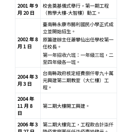
2001 年 9
校舍奠基儀式舉行，第一期工程
月 20 日
（教學大樓-大智樓）動工。
臺南縣永康市勝利國民小學正式成
立並開始招生。
2002 年 8
原籌建辦主任蕭攀仙出任學校第一
月 1 日
任校長。
第一年招收六班：一年級三班，二
至四年級各一班。
台南縣政府核定經費捌仟零九十萬
2004 年 3
元興建第二期教室（大仁樓）工
月 3 日
程。
2004 年
11 月 8
第二期大樓開工興建。
日
2006 年 3
第二期大樓完工，工程款合計柒仟
月 27 日
陸佰零捌萬伍仟柒佰壹拾肆元。