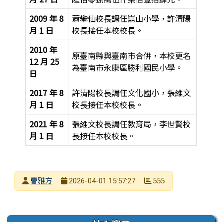
2009 年 8
蕭攀仙校長調任崑山小學，許清陽
月 1 日
校長接任本校校長。
2010 年
原臺南縣與臺南市合併，本校更名
12 月 25
為臺南市永康區勝利國民小學。
日
2017 年 8
許清陽校長調任文化國小，張維文
月 1 日
校長接任本校校長。
2021 年 8
張維文校長調任教育局，李世賢校
月 1 日
長接任本校校長。
臺南市永康區勝利國民小學沿革大事記
發布者
曹雅方
555
2026-04-01 15:57:27
發布日期
瀏覽次數
左邊區域內容