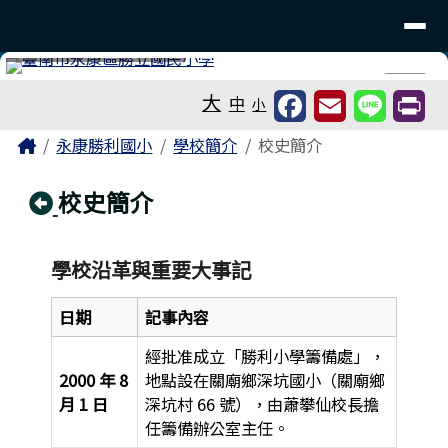
臺南市永康區勝利國民小學
導覽列
跳至主內容區
工具列
⏸
大
中
小
頁尾區域
主內容區域
Home
永康勝利國小
學校簡介
校史簡介
回上頁
校史簡介
學校沿革與重要大事記
日期
記事內容
經批准成立「勝利小學籌備處」，
2000 年 8
地點設在關廟鄉深坑國小（關廟鄉
月 1 日
深坑村 66 號），由蕭攀仙校長擔
任籌備辦公室主任。