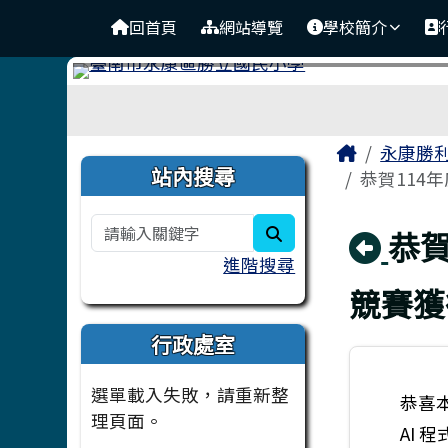
臺南市永康區勝利國民小
導覽列
跳至主內容區
回首頁
網站導覽
學校簡介
工具列
頁尾區域
主內容
Home
永康勝
左邊區域內容
站內搜尋
恭賀114
search
回
恭賀
進階搜尋
競賽獲
行政處室
選單載入失敗，請重新整
恭喜本
理頁面。
AI