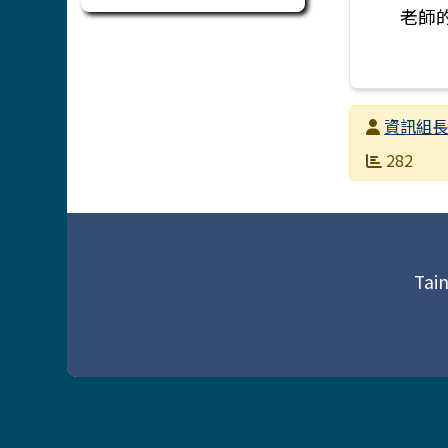
老師
發布者
資訊組
發布日期
瀏覽次數
282
頁尾區域內容
Tain