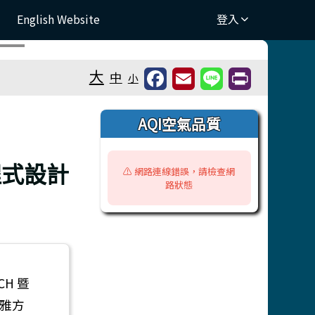
English Website
登入
⏸
大
中
小
右邊區域內容
AQI空氣品質
程式設計
⚠️ 網路連線錯誤，請檢查網
路狀態
CH 暨
曹雅方