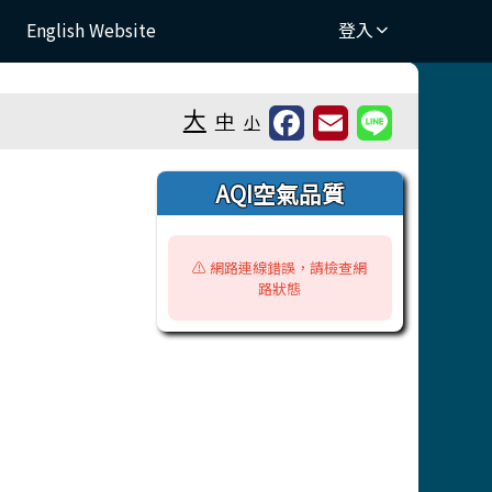
English Website
登入
⏸
大
中
小
右邊區域內容
AQI空氣品質
⚠️ 網路連線錯誤，請檢查網
路狀態