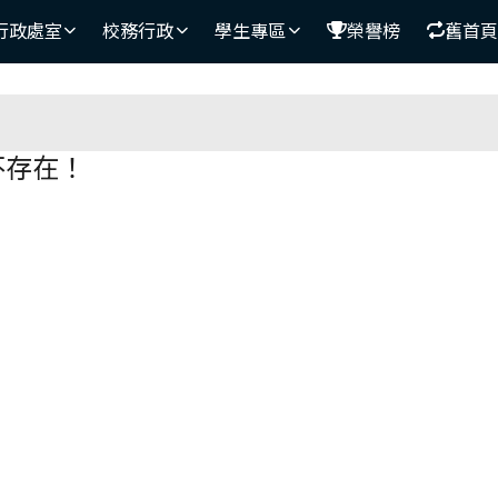
學
行政處室
校務行政
學生專區
榮譽榜
舊首頁
區域
不存在！