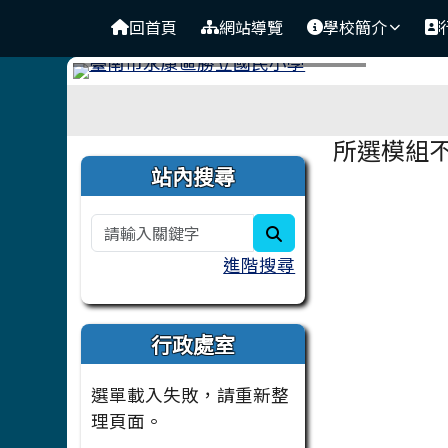
臺南市永康區勝利國民小
導覽列
跳至主內容區
回首頁
網站導覽
學校簡介
工具列
頁尾區域
主內容
所選模組
左邊區域內容
站內搜尋
search
進階搜尋
行政處室
選單載入失敗，請重新整
理頁面。