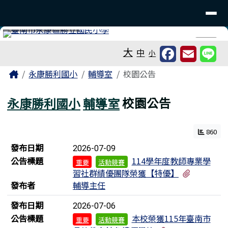
臺南市永康區勝利國民小學
導覽列
跳至主內容區
工具列
⏸
大
中
小
頁尾區域
主內容區域
Home
永康勝利國小
輔導室
校園公告
永康勝利國小
輔導室
校園公告
860
新聞列表
發布日期
2026-07-09
公告標題
114學年度教師專業學
重要
活動競賽
有1個附
習社群績優團隊榮獲【特優】
發布者
輔導主任
發布日期
2026-07-06
公告標題
本校榮獲115年臺南市
重要
活動競賽