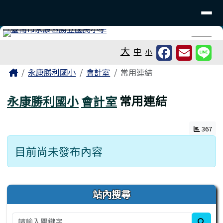
臺南市永康區勝利國民小學
導覽列
跳至主內容區
工具列
⏸
大
中
小
頁尾區域
主內容區域
Home
永康勝利國小
會計室
常用連結
永康勝利國小
會計室
常用連結
367
目前尚未發布內容
左邊區域內容
站內搜尋
sear