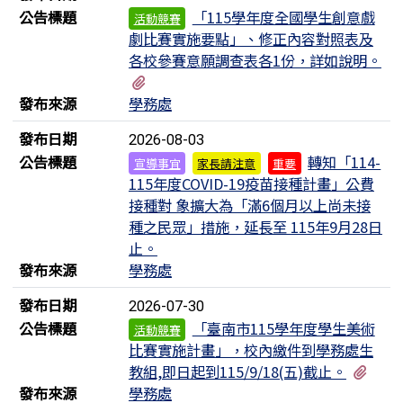
公告標題
「115學年度全國學生創意戲
活動競賽
劇比賽實施要點」、修正內容對照表及
各校參賽意願調查表各1份，詳如說明。
有3個附檔
發布來源
學務處
發布日期
2026-08-03
公告標題
轉知「114-
宣導事宜
家長請注意
重要
115年度COVID-19疫苗接種計畫」公費
接種對 象擴大為「滿6個月以上尚未接
種之民眾」措施，延長至 115年9月28日
止。
發布來源
學務處
發布日期
2026-07-30
公告標題
「臺南市115學年度學生美術
活動競賽
比賽實施計畫」，校內繳件到學務處生
有1
教組,即日起到115/9/18(五)截止。
發布來源
學務處