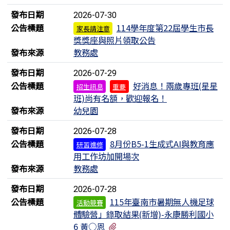
發布日期
2026-07-30
公告標題
114學年度第22屆學生市長
家長請注意
獎獎座與照片領取公告
發布來源
教務處
發布日期
2026-07-29
公告標題
好消息！兩歲專班(星星
招生訊息
重要
班)尚有名額，歡迎報名！
發布來源
幼兒園
發布日期
2026-07-28
公告標題
8月份B5-1生成式AI與教育應
研習進修
用工作坊加開場次
發布來源
教務處
發布日期
2026-07-28
公告標題
115年臺南市暑期無人機足球
活動競賽
體驗營」錄取結果(新增)-永康勝利國小
有1個附檔
6 黃○恩