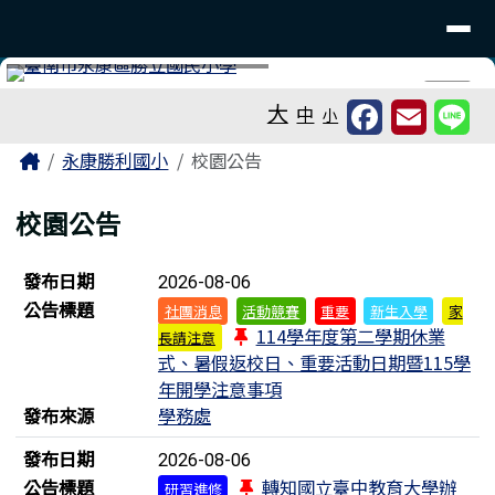
臺南市永康區勝利國民小學
導覽列
跳至主內容區
工具列
⏸
大
中
小
頁尾區域
主內容區域
Home
永康勝利國小
校園公告
校園公告
新聞列表
發布日期
2026-08-06
公告標題
社團消息
活動競賽
重要
新生入學
家
114學年度第二學期休業
長請注意
式、暑假返校日、重要活動日期暨115學
年開學注意事項
發布來源
學務處
發布日期
2026-08-06
公告標題
轉知國立臺中教育大學辦
研習進修