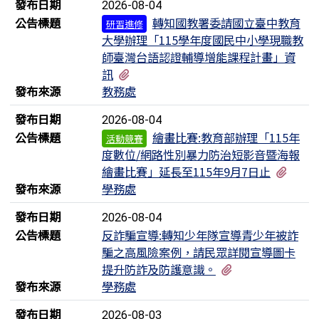
發布日期
2026-08-04
公告標題
轉知國教署委請國立臺中教育
研習進修
大學辦理「115學年度國民中小學現職教
師臺灣台語認證輔導增能課程計畫」資
有2個附檔
訊
發布來源
教務處
發布日期
2026-08-04
公告標題
繪畫比賽:教育部辦理「115年
活動競賽
度數位/網路性別暴力防治短影音暨海報
有1
繪畫比賽」延長至115年9月7日止
發布來源
學務處
發布日期
2026-08-04
公告標題
反詐騙宣導:轉知少年隊宣導青少年被詐
騙之高風險案例，請民眾詳閱宣導圖卡
有3個附檔
提升防詐及防護意識。
發布來源
學務處
發布日期
2026-08-03