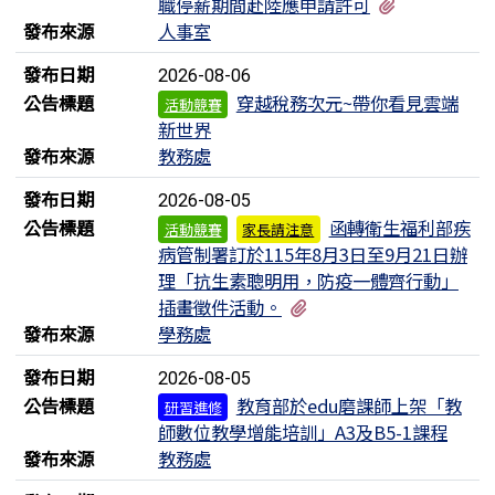
有2個附檔
職停薪期間赴陸應申請許可
發布來源
人事室
發布日期
2026-08-06
公告標題
穿越稅務次元~帶你看見雲端
活動競賽
新世界
發布來源
教務處
發布日期
2026-08-05
公告標題
函轉衛生福利部疾
活動競賽
家長請注意
病管制署訂於115年8月3日至9月21日辦
理「抗生素聰明用，防疫一體齊行動」
有1個附檔
插畫徵件活動。
發布來源
學務處
發布日期
2026-08-05
公告標題
教育部於edu磨課師上架「教
研習進修
師數位教學增能培訓」A3及B5-1課程
發布來源
教務處