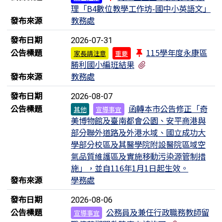
理「B4數位教學工作坊-國中小英語文」
發布來源
教務處
發布日期
2026-07-31
公告標題
115學年度永康區
家長請注意
重要
有3個附檔
勝利國小編班結果
發布來源
教務處
發布日期
2026-08-07
公告標題
函轉本市公告修正「奇
其他
宣導事宜
美博物館及臺南都會公園、安平商港與
部分聯外道路及外港水域、國立成功大
學部分校區及其醫學院附設醫院區域空
氣品質維護區及實施移動污染源管制措
施」，並自116年1月1日起生效。
發布來源
學務處
發布日期
2026-08-06
公告標題
公務員及兼任行政職務教師留
宣導事宜