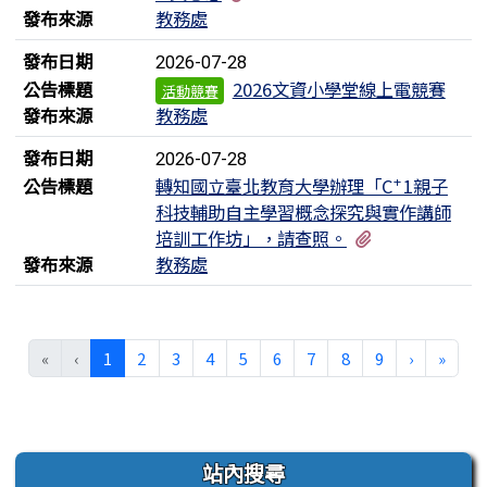
發布來源
教務處
發布日期
2026-07-28
公告標題
2026文資小學堂線上電競賽
活動競賽
發布來源
教務處
發布日期
2026-07-28
公告標題
轉知國立臺北教育大學辦理「C⁺1親子
科技輔助自主學習概念探究與實作講師
有1個附檔
培訓工作坊」，請查照。
發布來源
教務處
(目前頁次)
下一頁
最後
«
‹
1
2
3
4
5
6
7
8
9
›
»
左邊區域內容
站內搜尋